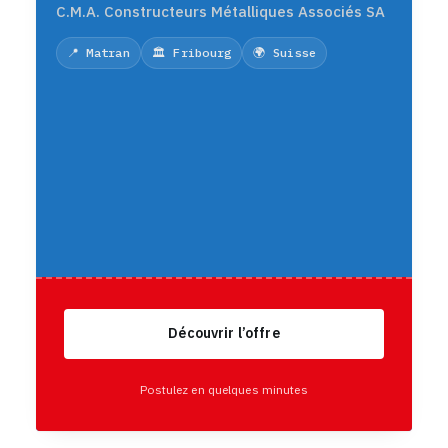
C.M.A. Constructeurs Métalliques Associés SA
📍 Matran
🏛️ Fribourg
🌍 Suisse
Découvrir l’offre
Postulez en quelques minutes