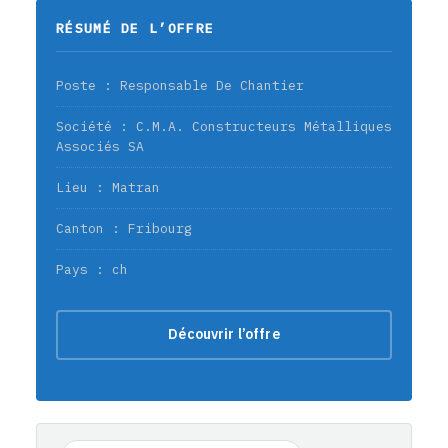
RÉSUMÉ DE L’OFFRE
Poste : Responsable De Chantier
Société : C.M.A. Constructeurs Métalliques
Associés SA
Lieu : Matran
Canton : Fribourg
Pays : ch
Découvrir l’offre