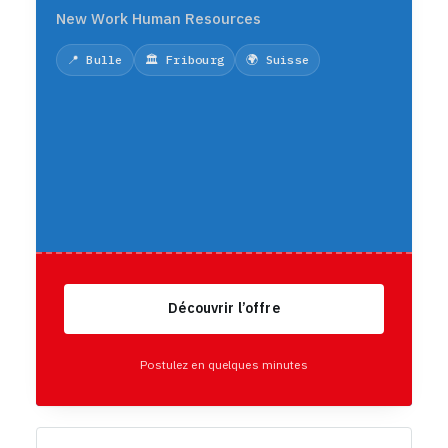
New Work Human Resources
📍 Bulle
🏛️ Fribourg
🌍 Suisse
Découvrir l’offre
Postulez en quelques minutes