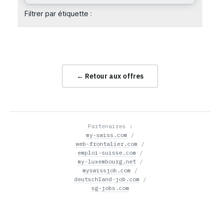
Filtrer par étiquette :
← Retour aux offres
Partenaires :
my-swiss.com
/
web-frontalier.com
/
emploi-suisse.com
/
my-luxembourg.net
/
myswissjob.com
/
deutschland-job.com
/
sg-jobs.com