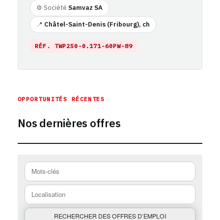
⚙️ Société
Samvaz SA
📍
Châtel-Saint-Denis (Fribourg), ch
RÉF. TWP250-0.171-60PW-89
https://emploi-suisse.com/%C3%A9tiquette-emploi/fribour
OPPORTUNITÉS RÉCENTES
Nos dernières offres