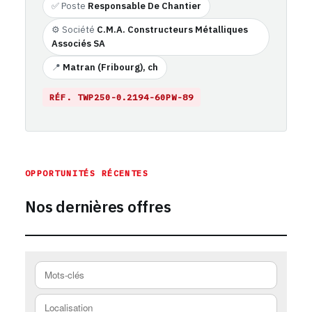
✅ Poste
Responsable De Chantier
⚙️ Société
C.M.A. Constructeurs Métalliques
Associés SA
📍
Matran (Fribourg), ch
RÉF. TWP250-0.2194-60PW-89
https://emploi-suisse.com/%C3%A9tiquette-emploi/fribour
OPPORTUNITÉS RÉCENTES
Nos dernières offres