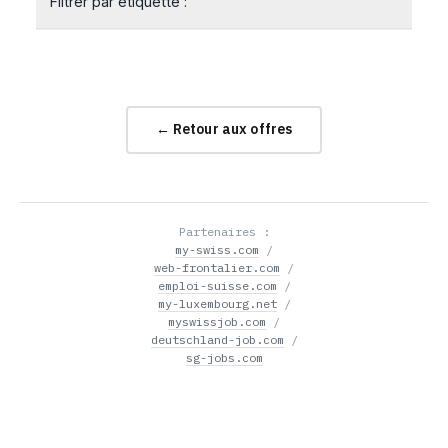
Filtrer par étiquette :
← Retour aux offres
Partenaires :
my-swiss.com
/
web-frontalier.com
/
emploi-suisse.com
/
my-luxembourg.net
/
myswissjob.com
/
deutschland-job.com
/
sg-jobs.com