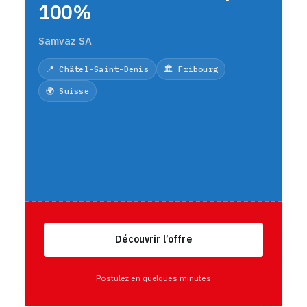
100%
Samvaz SA
📍 Châtel-Saint-Denis
🏛️ Fribourg
🌍 Suisse
Découvrir l’offre
Postulez en quelques minutes