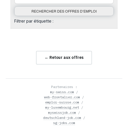
Filtrer par étiquette :
← Retour aux offres
Partenaires :
my-swiss.com
/
web-frontalier.com
/
emploi-suisse.com
/
my-luxembourg.net
/
myswissjob.com
/
deutschland-job.com
/
sg-jobs.com