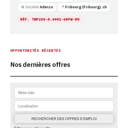
⚙️ Société
Adecco
📍
Fribourg (Fribourg), ch
RÉF. TWP250-0.4491-60PW-89
https://emploi-suisse.com/%C3%A9tiquette-emploi/fribour
OPPORTUNITÉS RÉCENTES
Nos dernières offres