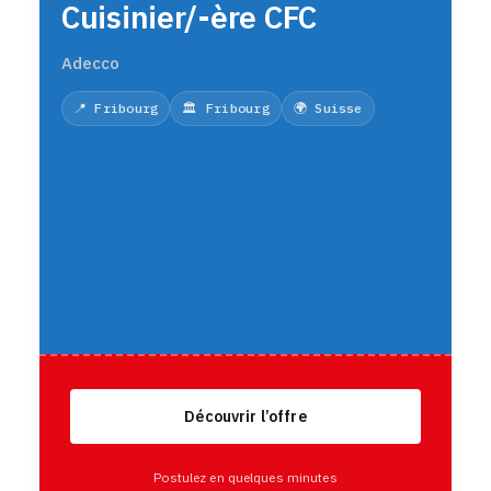
Cuisinier/-ère CFC
Adecco
📍 Fribourg
🏛️ Fribourg
🌍 Suisse
Découvrir l’offre
Postulez en quelques minutes