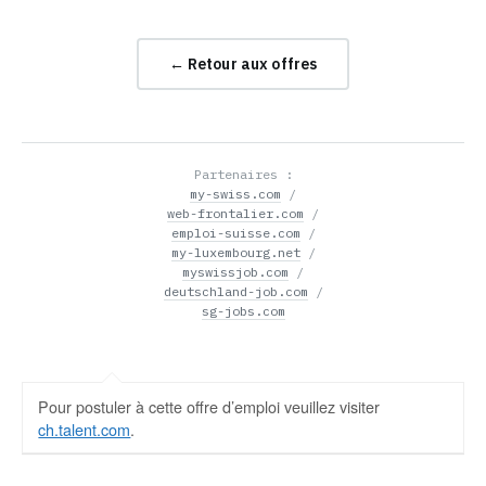
← Retour aux offres
Partenaires :
my-swiss.com
/
web-frontalier.com
/
emploi-suisse.com
/
my-luxembourg.net
/
myswissjob.com
/
deutschland-job.com
/
sg-jobs.com
Pour postuler à cette offre d’emploi veuillez visiter
ch.talent.com
.