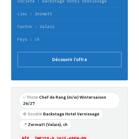
Société : Backstage Hotel Vernissage
Lieu : Zermatt
Canton : Valais
Pays : ch
Découvrir l’offre
✅ Poste
Chef de Rang (m/w) Wintersaison
26/27
⚙️ Société
Backstage Hotel Vernissage
📍
Zermatt (Valais), ch
RÉF. TWP250-0.2625-60PW-89