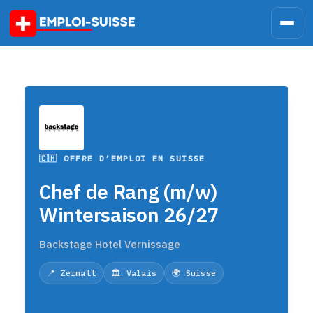
Skip
to
content
🇨🇭 OFFRE D’EMPLOI EN SUISSE
Chef de Rang (m/w)
Wintersaison 26/27
Backstage Hotel Vernissage
📍 Zermatt
🏛️ Valais
🌍 Suisse