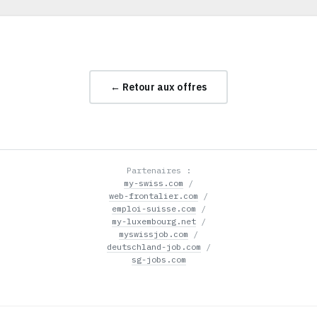
← Retour aux offres
Partenaires :
my-swiss.com
/
web-frontalier.com
/
emploi-suisse.com
/
my-luxembourg.net
/
myswissjob.com
/
deutschland-job.com
/
sg-jobs.com