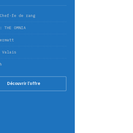
Chef·fe de rang
: THE OMNIA
ermatt
 Valais
h
Découvrir l’offre