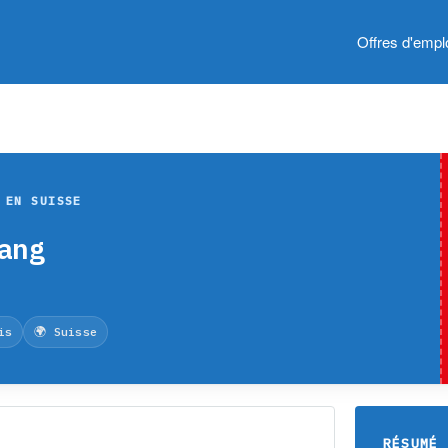
Offres d'empl
 EN SUISSE
rang
is
🌍 Suisse
RÉSUMÉ 