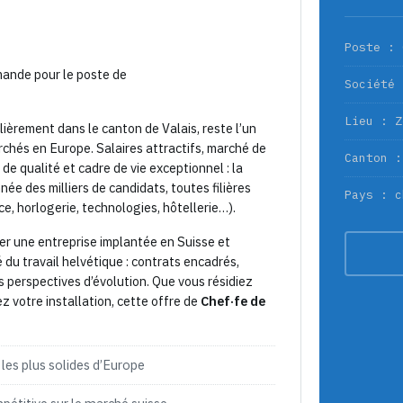
Poste : 
ande pour le poste de
Société 
Lieu : Z
ulièrement dans le canton de Valais, reste l’un
erchés en Europe. Salaires attractifs, marché de
Canton :
de qualité et cadre de vie exceptionnel : la
ée des milliers de candidats, toutes filières
Pays : c
ce, horlogerie, technologies, hôtellerie…).
grer une entreprise implantée en Suisse et
du travail helvétique : contrats encadrés,
s perspectives d’évolution. Que vous résidiez
z votre installation, cette offre de
Chef·fe de
 les plus solides d’Europe