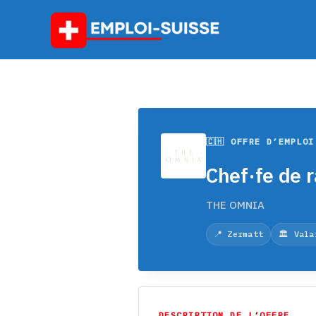
Skip
to
content
🇨🇭 OFFRE D’EMPLOI
Chef·fe de 
THE OMNIA
📍 Zermatt
🏛️ Vala
DESCRIPTION DE L’OFFRE