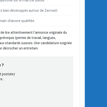
pétitive sur le marché suisse
rts bien développés autour de Zermatt
main-d’œuvre qualifiée
de lire attentivement l’annonce originale du
 prérequis (permis de travail, langues,
aux standards suisses. Une candidature soignée
ur décrocher un entretien.
e ?
t postulez
re.