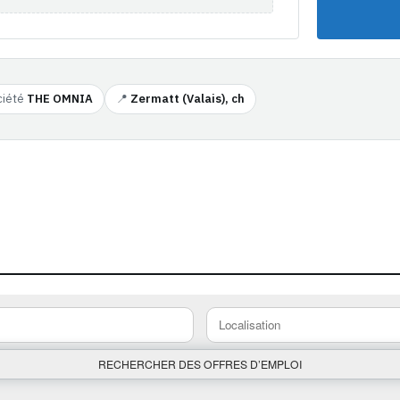
ciété
THE OMNIA
📍
Zermatt (Valais), ch