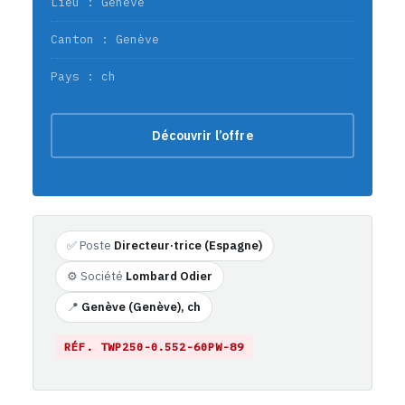
Lieu : Genève
Canton : Genève
Pays : ch
Découvrir l’offre
✅ Poste
Directeur·trice (Espagne)
⚙️ Société
Lombard Odier
📍
Genève (Genève), ch
RÉF. TWP250-0.552-60PW-89
https://emploi-suisse.com/poste/head-of-spain-lombard