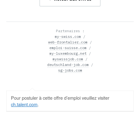
Partenaires :
my-swiss.com
/
web-frontalier.com
/
emploi-suisse.com
/
my-luxembourg.net
/
myswissjob.com
/
deutschland-job.com
/
sg-jobs.com
Pour postuler à cette offre d’emploi veuillez visiter
ch.talent.com
.