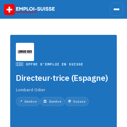
Skip
to
content
🇨🇭 OFFRE D’EMPLOI EN SUISSE
Directeur·trice (Espagne)
Lombard Odier
📍 Genève
🏛️ Genève
🌍 Suisse