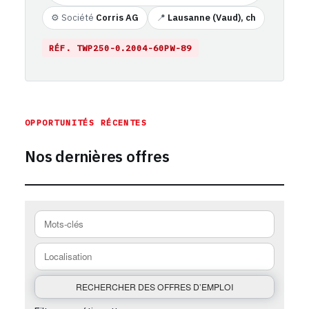
⚙️ Société
Corris AG
📍
Lausanne (Vaud), ch
RÉF. TWP250-0.2004-60PW-89
https://emploi-suisse.com/poste/social-promoter-gesuch
OPPORTUNITÉS RÉCENTES
Nos dernières offres