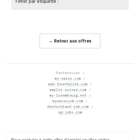
Filtrer par étiquette :
← Retour aux offres
Partenaires :
my-swiss.com
/
web-frontalier.com
/
emploi-suisse.com
/
my-luxembourg.net
/
myswissjob.com
/
deutschland-job.com
/
sg-jobs.com
Pour postuler à cette offre d’emploi veuillez visiter