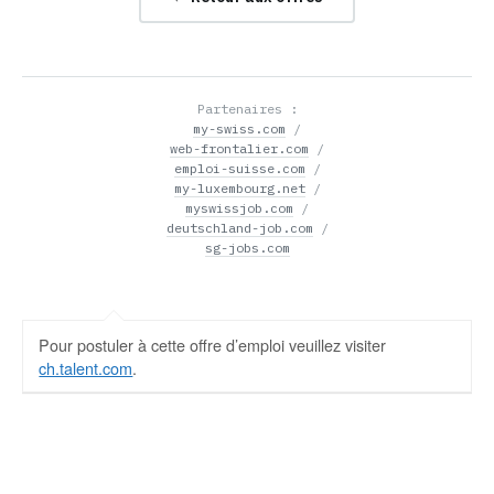
Partenaires :
my-swiss.com
/
web-frontalier.com
/
emploi-suisse.com
/
my-luxembourg.net
/
myswissjob.com
/
deutschland-job.com
/
sg-jobs.com
Pour postuler à cette offre d’emploi veuillez visiter
ch.talent.com
.