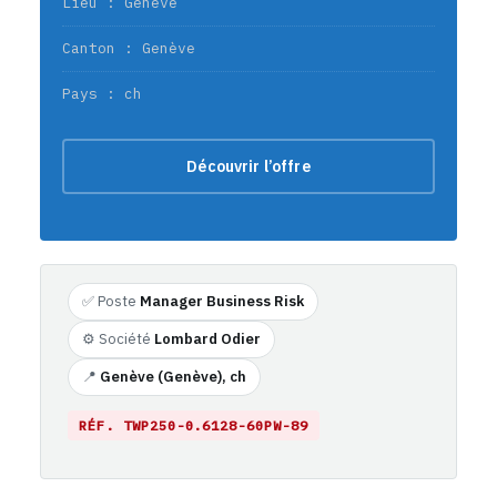
Lieu : Genève
Canton : Genève
Pays : ch
Découvrir l’offre
✅ Poste
Manager Business Risk
⚙️ Société
Lombard Odier
📍
Genève (Genève), ch
RÉF. TWP250-0.6128-60PW-89
https://emploi-suisse.com/poste/business-risk-manager