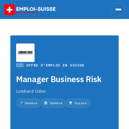
Skip
to
content
🇨🇭 OFFRE D’EMPLOI EN SUISSE
Manager Business Risk
Lombard Odier
📍 Genève
🏛️ Genève
🌍 Suisse