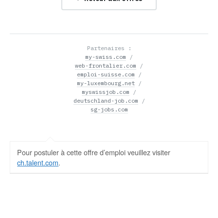
Partenaires :
my-swiss.com
/
web-frontalier.com
/
emploi-suisse.com
/
my-luxembourg.net
/
myswissjob.com
/
deutschland-job.com
/
sg-jobs.com
Pour postuler à cette offre d’emploi veuillez visiter
ch.talent.com
.