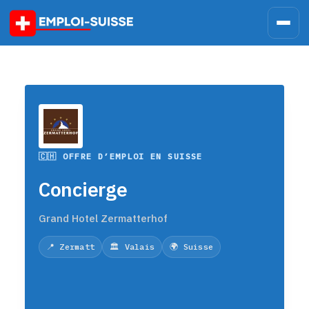
Skip
to
content
🇨🇭 OFFRE D’EMPLOI EN SUISSE
Concierge
Grand Hotel Zermatterhof
📍 Zermatt
🏛️ Valais
🌍 Suisse