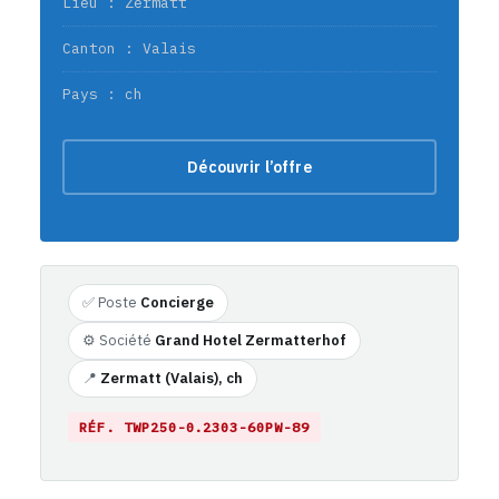
Lieu : Zermatt
Canton : Valais
Pays : ch
Découvrir l’offre
✅ Poste
Concierge
⚙️ Société
Grand Hotel Zermatterhof
📍
Zermatt (Valais), ch
RÉF. TWP250-0.2303-60PW-89
https://emploi-suisse.com/poste/concierge-m-w-d-gran