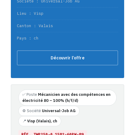
Société : Universal-Job AG
Lieu : Visp
Canton : Valais
Pays : ch
Découvrir l’offre
✅ Poste
Mécanicien avec des compétences en
électricité 80 – 100% (h/f/d)
⚙️ Société
Universal-Job AG
📍
Visp (Valais), ch
RÉF. TWP250-0.1582-60PW-89