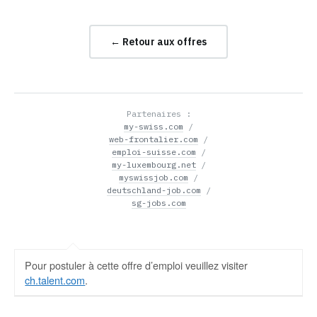
← Retour aux offres
Partenaires :
my-swiss.com
/
web-frontalier.com
/
emploi-suisse.com
/
my-luxembourg.net
/
myswissjob.com
/
deutschland-job.com
/
sg-jobs.com
Pour postuler à cette offre d’emploi veuillez visiter
ch.talent.com
.